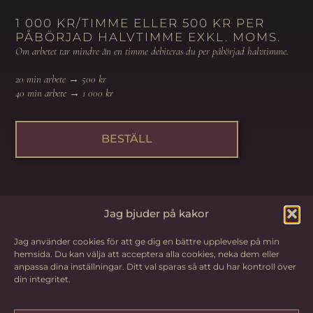
1 000 KR/TIMME ELLER 500 KR PER
PÅBÖRJAD HALVTIMME EXKL. MOMS.
Om arbetet tar mindre än en timme debiteras du per påbörjad halvtimme.
20 min arbete → 500 kr
40 min arbete → 1 000 kr
BESTÄLL
Jag bjuder på kakor
Information
Jag använder cookies för att ge dig en bättre upplevelse på min
hemsida. Du kan välja att acceptera alla cookies, neka dem eller
Kontakt
anpassa dina inställningar. Ditt val sparas så att du har kontroll över
Arbeta
din integritet.
Om mig
med mig
Integritetspolicy